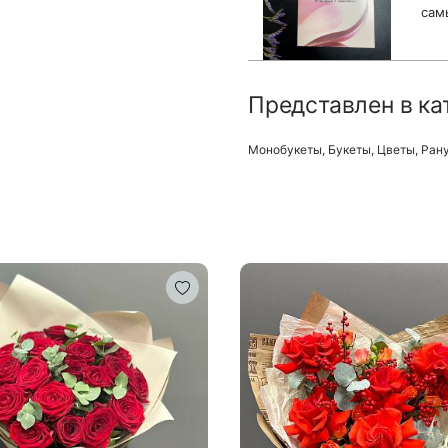
сам
Представлен в ка
Монобукеты
,
Букеты
,
Цветы
,
Ран