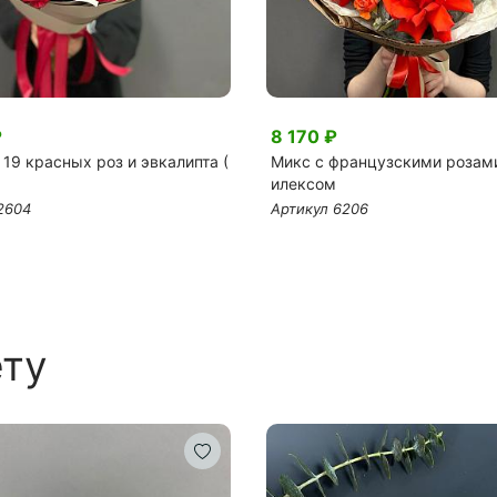
₽
8 170 ₽
 19 красных роз и эвкалипта (
Микс с французскими розам
илексом
2604
Артикул 6206
ету