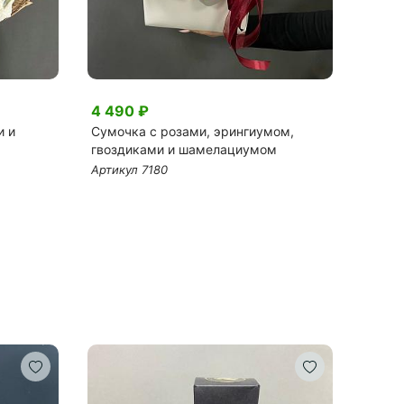
4 490 ₽
7 00
и и
Сумочка с розами, эрингиумом,
Розы М
гвоздиками и шамелациумом
эвкал
Артикул 7180
Артик