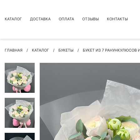
КАТАЛОГ
ДОСТАВКА
ОПЛАТА
ОТЗЫВЫ
КОНТАКТЫ
АКЦИИ
ГЛАВНАЯ
КАТАЛОГ
БУКЕТЫ
БУКЕТ ИЗ 7 РАНУНКУЛЮСОВ 
ПРЕМИУМ БУКЕТЫ
БУКЕТЫ
ЦВЕТЫ
ПОВОД
РОЗЫ
БУКЕТЫ НЕВЕСТЫ
ПОДАРКИ
КОМПОЗИЦИИ ЦВЕТОВ
СУХОЦВЕТЫ
ИНДИВИДУАЛЬНЫЙ ЗАКАЗ