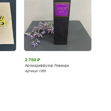
2 750 ₽
240 
Аромадиффузор Лаванда
Топпе
Артикул 1189
Артику