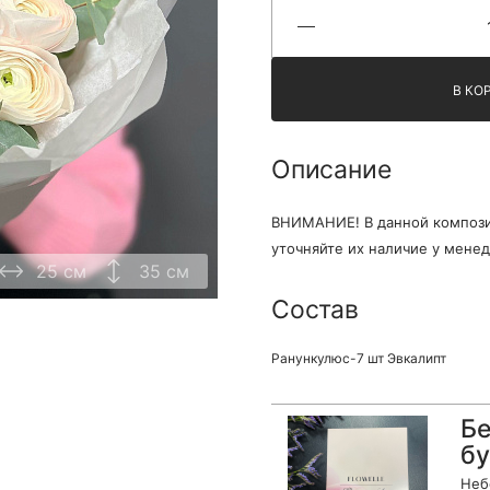
Я принимаю Политику конфиденциальности и
Правила использования сайта ФЛАВЭЛЬ. Мы не
продаем ваши данные и храним их в безопасности
В КО
Описание
ВНИМАНИЕ! В данной компози
уточняйте их наличие у менед
25 см
35 см
Состав
Ранункулюс-7 шт Эвкалипт
Бе
бу
Неб