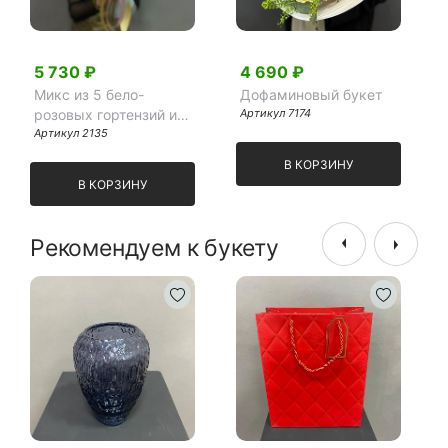
5 730 ₽
4 690 ₽
Микс из 5 бело-
Дофаминовый букет
розовых гортензий и
Артикул 7174
эвкалипта
Артикул 2135
В КОРЗИНУ
В КОРЗИНУ
Рекомендуем к букету