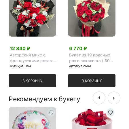
12 840 ₽
6 770 ₽
Авторский микс с
Букет из 19 красных
французскими розами
роз и эвкалипта ( 50
в черном фоамране
Артикул 6194
см)
Артикул 2604
В КОРЗИНУ
В КОРЗИНУ
Рекомендуем к букету