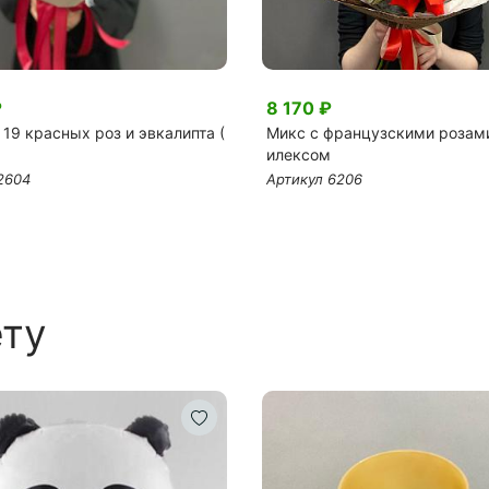
₽
8 170 ₽
 19 красных роз и эвкалипта (
Микс с французскими розам
илексом
2604
Артикул 6206
ету