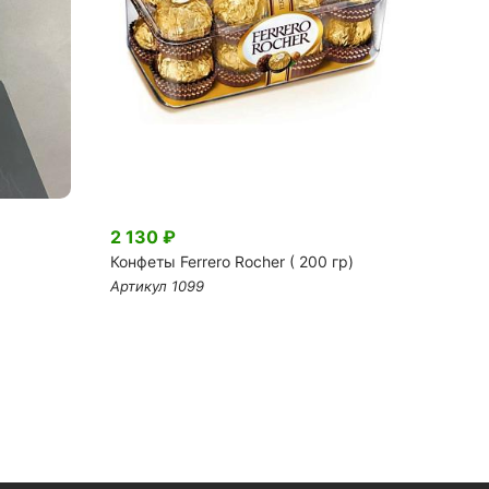
2 130 ₽
1 250
Конфеты Ferrero Rocher ( 200 гр)
Шар ф
рожде
Артикул 1099
Артику