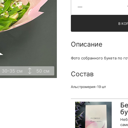
Я принимаю Политику конфиденциальности и
Правила использования сайта ФЛАВЭЛЬ. Мы не
продаем ваши данные и храним их в безопасности
В КО
Описание
Фото собранного букета по го
30-35 см
50 см
Состав
Альстромерия-19 шт
Бе
бу
Неб
сам