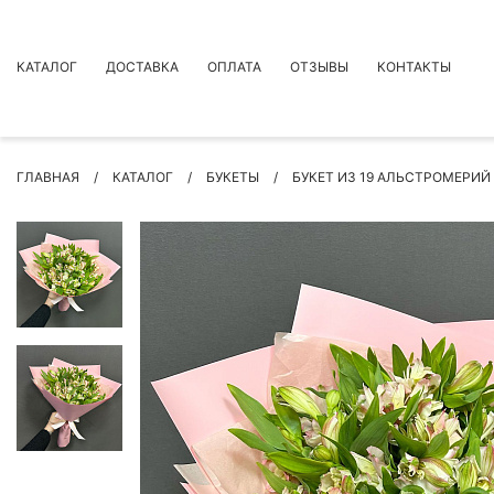
КАТАЛОГ
ДОСТАВКА
ОПЛАТА
ОТЗЫВЫ
КОНТАКТЫ
АКЦИИ
ГЛАВНАЯ
КАТАЛОГ
БУКЕТЫ
БУКЕТ ИЗ 19 АЛЬСТРОМЕРИЙ
ПРЕМИУМ БУКЕТЫ
БУКЕТЫ
ЦВЕТЫ
ПОВОД
РОЗЫ
БУКЕТЫ НЕВЕСТЫ
ПОДАРКИ
КОМПОЗИЦИИ ЦВЕТОВ
СУХОЦВЕТЫ
ИНДИВИДУАЛЬНЫЙ ЗАКАЗ