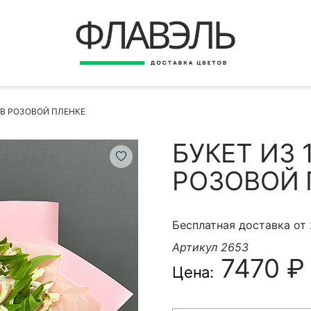
ВЕРНУТЬСЯ
ДОСТАВКА
Быстрая покупка
 В РОЗОВОЙ ПЛЕНКЕ
ОПЛАТА
ИНСТРУКЦИЯ
БУКЕТ ИЗ
КОНТАКТЫ
РОЗОВОЙ 
КОНТАКТНЫЕ ДАННЫЕ
Бесплатная доставка от
Артикул 2653
7470 ₽
Цена:
БЫСТРАЯ ПОКУПКА