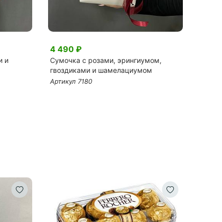
4 490 ₽
7 00
и и
Сумочка с розами, эрингиумом,
Розы М
гвоздиками и шамелациумом
эвкал
Артикул 7180
Артик