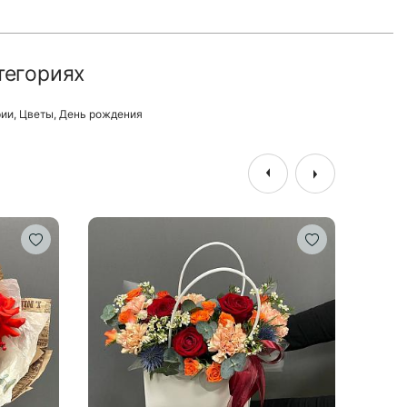
тегориях
рии
,
Цветы
,
День рождения