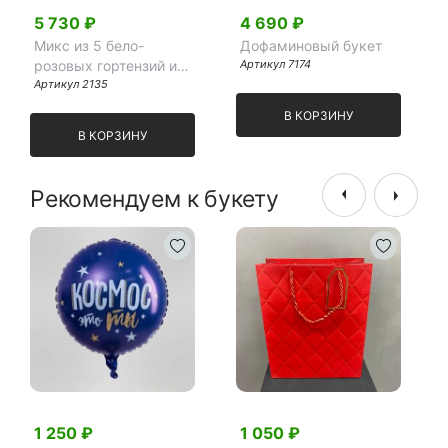
5 730 ₽
4 690 ₽
Микс из 5 бело-
Дофаминовый букет
розовых гортензий и
Артикул 7174
эвкалипта
Артикул 2135
В КОРЗИНУ
В КОРЗИНУ
Рекомендуем к букету
1 250 ₽
1 050 ₽