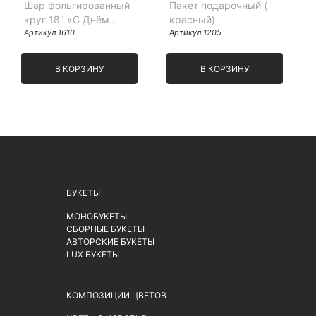
Шар фольгированный
Пакет подарочный (
круг 18" «С Днём
красный)
рождения. Космос»
Артикул 1610
Артикул 1205
В КОРЗИНУ
В КОРЗИНУ
БУКЕТЫ
МОНОБУКЕТЫ
СБОРНЫЕ БУКЕТЫ
АВТОРСКИЕ БУКЕТЫ
LUX БУКЕТЫ
КОМПОЗИЦИИ ЦВЕТОВ