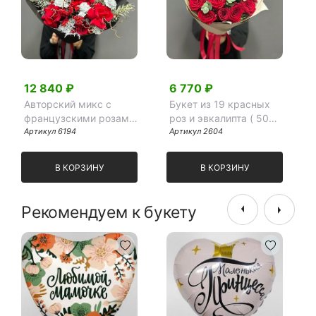
12 840 ₽
6 770 ₽
Авторский микс с
Букет из 19 красных
французскими розами
роз и эвкалипта ( 50
в черном фоамране
Артикул 6194
см)
Артикул 2604
В КОРЗИНУ
В КОРЗИНУ
Рекомендуем к букету