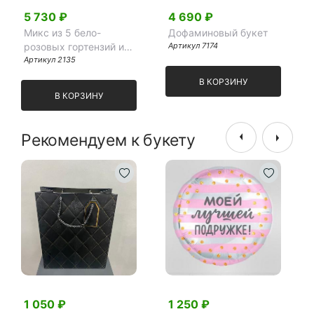
5 730 ₽
4 690 ₽
Микс из 5 бело-
Дофаминовый букет
розовых гортензий и
Артикул 7174
эвкалипта
Артикул 2135
В КОРЗИНУ
В КОРЗИНУ
Рекомендуем к букету
1 050 ₽
1 250 ₽