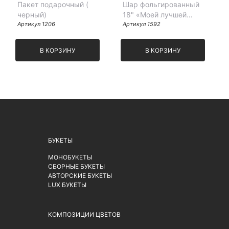
Пакет подарочный (
Шар фольгированный
черный)
18" «Моей лучшей
Артикул 1206
подружке»
Артикул 1592
В КОРЗИНУ
В КОРЗИНУ
БУКЕТЫ
МОНОБУКЕТЫ
СБОРНЫЕ БУКЕТЫ
АВТОРСКИЕ БУКЕТЫ
LUX БУКЕТЫ
КОМПОЗИЦИИ ЦВЕТОВ