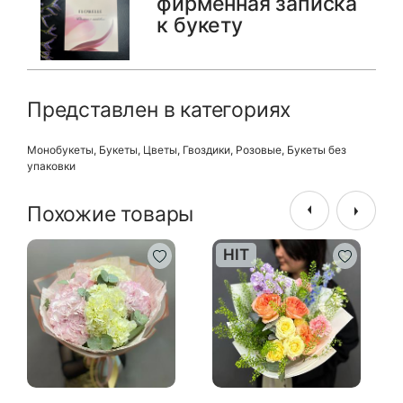
фирменная записка
к букету
Представлен в категориях
Монобукеты
,
Букеты
,
Цветы
,
Гвоздики
,
Розовые
,
Букеты без
упаковки
Похожие товары
HIT