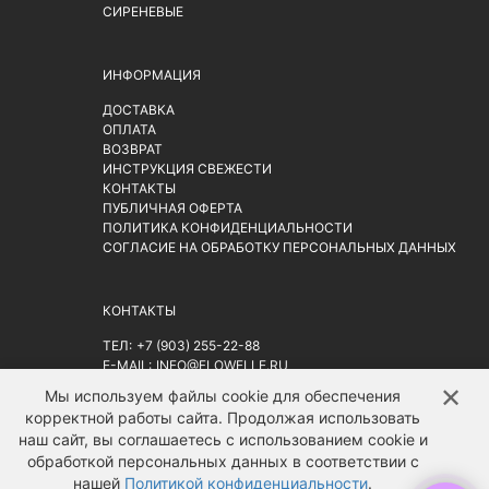
СИРЕНЕВЫЕ
ИНФОРМАЦИЯ
ДОСТАВКА
ОПЛАТА
ВОЗВРАТ
ИНСТРУКЦИЯ СВЕЖЕСТИ
КОНТАКТЫ
ПУБЛИЧНАЯ ОФЕРТА
ПОЛИТИКА КОНФИДЕНЦИАЛЬНОСТИ
СОГЛАСИЕ НА ОБРАБОТКУ ПЕРСОНАЛЬНЫХ ДАННЫХ
КОНТАКТЫ
ТЕЛ:
+7 (903) 255-22-88
E-MAIL:
INFO@FLOWELLE.RU
АДРЕС: Г. МОСКВА, РИЖСКАЯ ПЛ. 9АС2
НА КАРТЕ
✕
↑
Мы используем файлы cookie для обеспечения
корректной работы сайта. Продолжая использовать
наш сайт, вы соглашаетесь с использованием cookie и
обработкой персональных данных в соответствии с
нашей
Политикой конфиденциальности
.