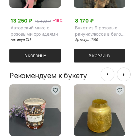
13 250 ₽
8 170 ₽
-15%
15 480 ₽
Авторский микс с
Букет из 9 розовых
розовыми орхидеями
ранункулюсов в белом
Артикул 746
крафте
Артикул 1360
В КОРЗИНУ
В КОРЗИНУ
Рекомендуем к букету