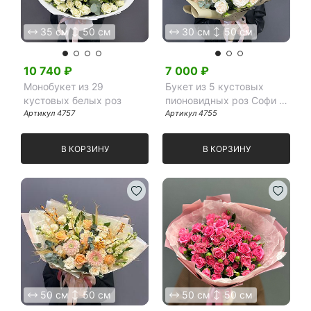
35 см
50 см
30 см
50 см
10 740
₽
7 000
₽
Монобукет из 29
Букет из 5 кустовых
кустовых белых роз
пионовидных роз Софи с
Артикул
4757
эвкалиптом
Артикул
4755
В КОРЗИНУ
В КОРЗИНУ
50 см
50 см
50 см
50 см