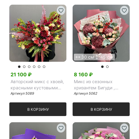
30 см
45 см
21 100
₽
8 160
₽
Авторский микс с хвоей,
Микс из сезонных
красными кустовыми
хризантем Бигуди ,
розами и эрингиумом
Артикул
5089
кустовых роз и илекса
Артикул
5062
В КОРЗИНУ
В КОРЗИНУ