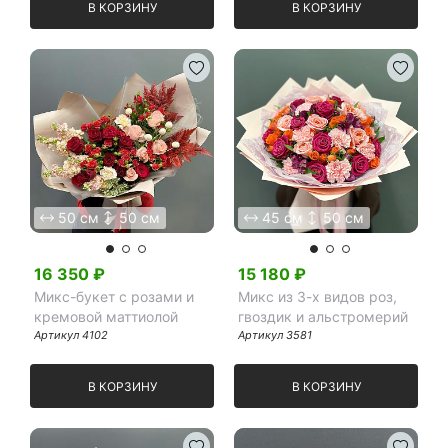
В КОРЗИНУ
В КОРЗИНУ
50 см
50 см
45 см
50 см
16 350
₽
15 180
₽
Микс-букет с розами и
Микс из 3-х видов роз,
кремовой маттиолой
гвоздик и альстромерий
Артикул
4102
Артикул
3581
В КОРЗИНУ
В КОРЗИНУ