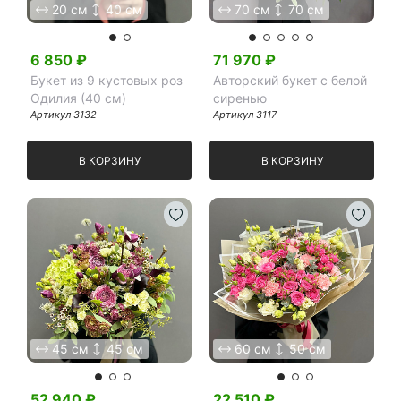
20 см
40 см
70 см
70 см
6 850
₽
71 970
₽
Букет из 9 кустовых роз
Авторский букет с белой
Одилия (40 см)
сиренью
Артикул
3132
Артикул
3117
В КОРЗИНУ
В КОРЗИНУ
45 см
45 см
60 см
50 см
52 940
₽
22 510
₽