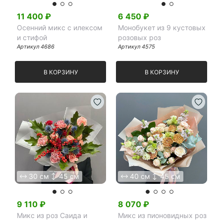
11 400
₽
6 450
₽
Осенний микс с илексом
Монобукет из 9 кустовых
и стифой
розовых роз
Артикул
4686
Артикул
4575
В КОРЗИНУ
В КОРЗИНУ
30 см
45 см
40 см
45 см
9 110
₽
8 070
₽
Микс из роз Саида и
Микс из пионовидных роз