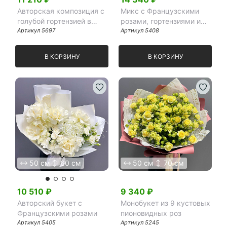
Авторская композиция с
Микс с Французскими
голубой гортензией в
розами, гортензиями и
розовой шляпной коробке
Артикул
5697
прунусом в белой пленке
Артикул
5408
В КОРЗИНУ
В КОРЗИНУ
50 см
60 см
50 см
70 см
10 510
₽
9 340
₽
Авторский букет с
Монобукет из 9 кустовых
Французскими розами
пионовидных роз
Артикул
5405
Артикул
5245