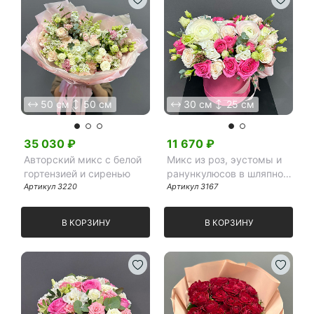
50 см
50 см
30 см
25 см
35 030
₽
11 670
₽
Авторский микс с белой
Микс из роз, эустомы и
гортензией и сиренью
ранункулюсов в шляпной
Артикул
3220
коробке
Артикул
3167
В КОРЗИНУ
В КОРЗИНУ