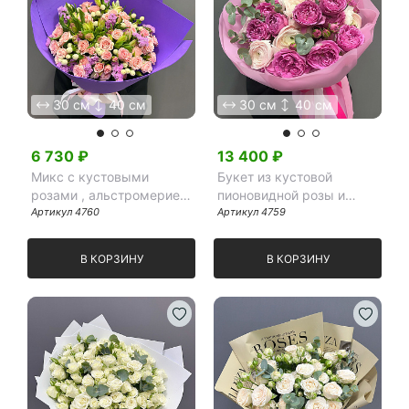
30 см
40 см
30 см
40 см
6 730
₽
13 400
₽
Микс с кустовыми
Букет из кустовой
розами , альстромерией
пионовидной розы и
и гиперикумом в
Артикул
4760
ранункулюсов
Артикул
4759
фиолетовом фоамиране
В КОРЗИНУ
В КОРЗИНУ