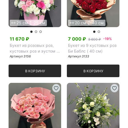
25 см
25 см
20 см
40 см
11 670
₽
7 000
₽
-19%
8 600 ₽
Букет из розовых роз,
Букет из 9 кустовых роз
кустовых роз и эустом в
Би Баблс ( 40 см)
шляпной коробке
Артикул
3156
Артикул
3133
В КОРЗИНУ
В КОРЗИНУ