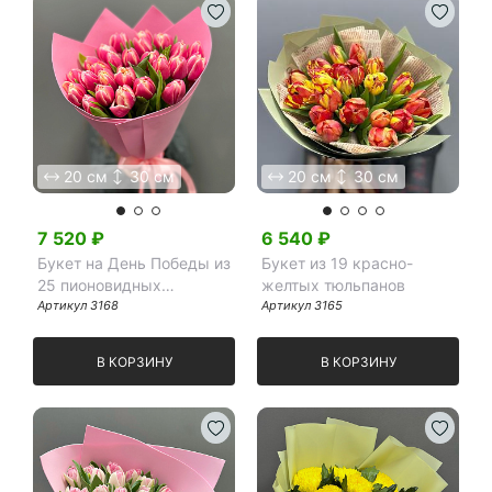
20 см
30 см
20 см
30 см
7 520
₽
6 540
₽
Букет на День Победы из
Букет из 19 красно-
25 пионовидных
желтых тюльпанов
тюльпанов Колумбус в
Артикул
3168
Артикул
3165
розовом фоамиране
В КОРЗИНУ
В КОРЗИНУ