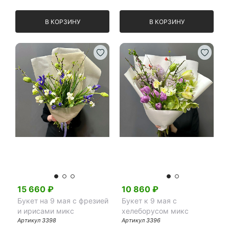
пленке микс
шт) микс
В КОРЗИНУ
В КОРЗИНУ
35 см
60 см
30 см
50 см
15 660
₽
10 860
₽
Букет на 9 мая с фрезией
Букет к 9 мая с
и ирисами микс
хелеборусом микс
Артикул
3398
Артикул
3396