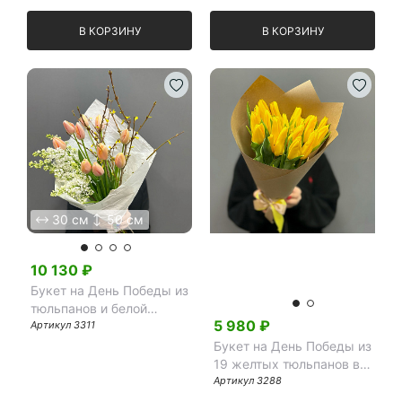
В КОРЗИНУ
В КОРЗИНУ
30 см
50 см
10 130
₽
20 см
40 см
Букет на День Победы из
тюльпанов и белой
5 980
₽
сирени микс
Артикул
3311
Букет на День Победы из
19 желтых тюльпанов в
крафте
Артикул
3288