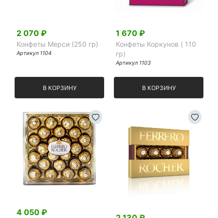
Я принимаю Политику конфиденциальности и
Правила использования сайта ФЛАВЭЛЬ. Мы не
2 070
₽
1 670
₽
продаем ваши данные и храним их в безопасности
Конфеты Мерси (250 гр)
Конфеты Коркунов ( 110
Артикул
1104
гр)
Артикул
1103
В КОРЗИНУ
В КОРЗИНУ
4 050
₽
2 130
₽