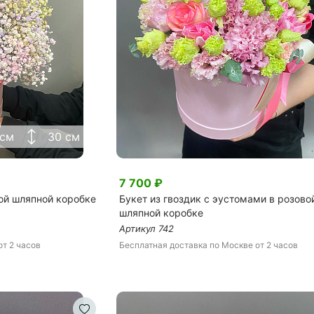
Я принимаю Политику конфиденциальности и
Правила использования сайта ФЛАВЭЛЬ. Мы не
продаем ваши данные и храним их в безопасности
 см
30 см
7 700
₽
вой шляпной коробке
Букет из гвоздик с эустомами в розово
шляпной коробке
Артикул
742
от 2 часов
Бесплатная доставка
по Москве
от 2 часов