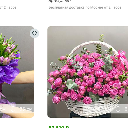
Артикул
691
от 2 часов
Бесплатная доставка
по Москве
от 2 часов
 см
35 см
80 см
6
53 610
₽