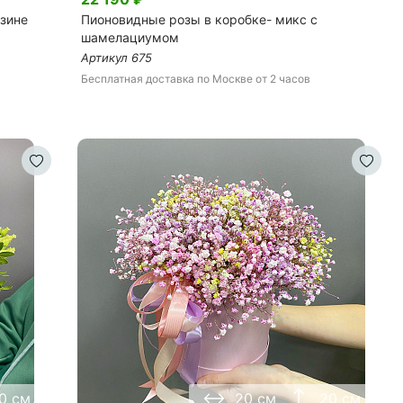
рзине
Пионовидные розы в коробке- микс с
шамелациумом
Артикул
675
Бесплатная доставка
по Москве
от 2 часов
0 см
20 см
20 см