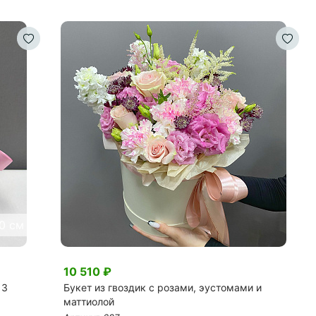
0 см
10 510
₽
 3
Букет из гвоздик с розами, эустомами и
маттиолой