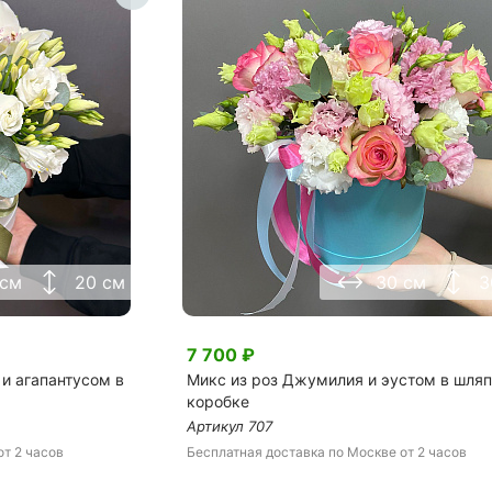
 см
20 см
30 см
3
7 700
₽
 и агапантусом в
Микс из роз Джумилия и эустом в шля
коробке
Артикул
707
от 2 часов
Бесплатная доставка
по Москве
от 2 часов