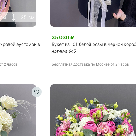
 см
35 см
35 030
₽
ахровой эустомой в
Букет из 101 белой розы в черной коро
Артикул
645
от 2 часов
Бесплатная доставка
по Москве
от 2 часов