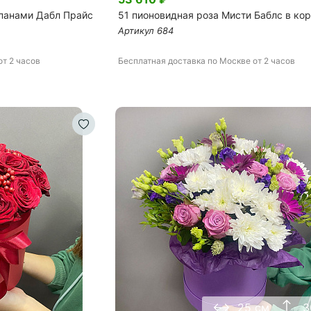
ьпанами Дабл Прайс
51 пионовидная роза Мисти Баблс в ко
Артикул
684
от 2 часов
Бесплатная доставка
по Москве
от 2 часов
25 см
3