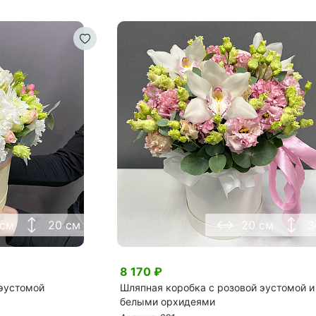
 см
20 см
20 см
3
8 170
₽
 эустомой
Шляпная коробка с розовой эустомой и
белыми орхидеями