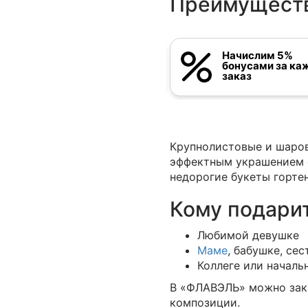
Преимуществ
Бесплатная
Начислим 5%
фирменная записка к
бонусами за ка
букету
заказ
Крупнолистовые и шаров
эффектным украшением ф
недорогие букеты горте
Кому подарит
Любимой девушке
Маме
, бабушке, се
Коллеге или началь
В «ФЛАВЭЛЬ» можно заказ
композиции.