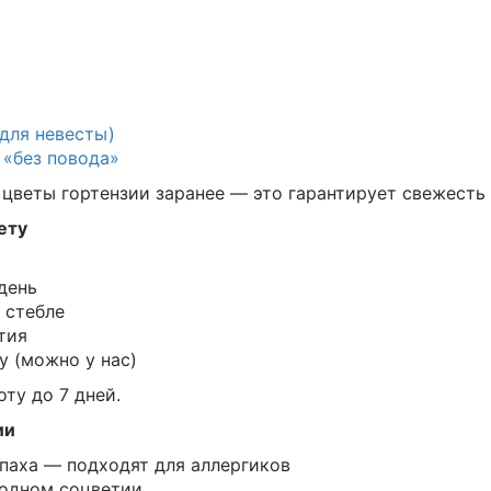
для невесты)
о
«без повода»
цветы гортензии заранее — это гарантирует свежесть 
ету
день
 стебле
тия
 (можно у нас)
оту до 7 дней.
ии
паха — подходят для аллергиков
 одном соцветии