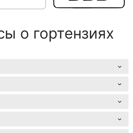
ы о гортензиях
ния. Гортензия — букет цена в «ФЛАВЭЛЬ»
лы МКАД. Возможна срочная доставка от 1 часа.
реневый) или указать пожелания при оформлении
нтусов и сезонной зелени. Просто укажите