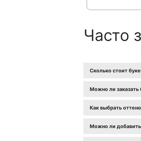
Часто 
Сколько стоит буке
Стоимость зависит 
Можно ли заказать 
начинается от {мин
Да, мы осуществляе
Как выбрать оттено
Вы можете выбрать 
Можно ли добавить 
заказа. Мы подбере
Да! Мы собираем ав