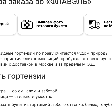
а заказа во «ФЛАВЭЛЬ»
Вышлем фото
Бес
ждый
готового букета
по 
идные гортензии по праву считаются чудом природы.
лористических композиций, пробуждают новые чувств
нзии с доставкой в Москве и за пределы МКАД.
ь гортензии
стре — со смыслом и заботой
нице — стильно и уместно
ать букет из гортензий любого оттенка: белые, голуб