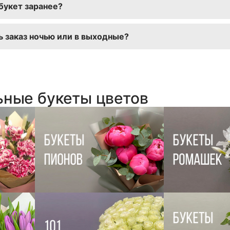
букет заранее?
тальное сделают флористы.
 гортензии заказать букет заранее, выбрав удобную да
 заказ ночью или в выходные?
ются круглосуточно онлайн. Мы доставляем букеты в л
ьные букеты цветов