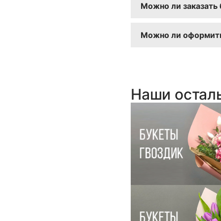
Можно ли заказать 
предпочтения — ос
Конечно! Вы можете
Можно ли оформить
Да, заказы принима
Наши остал