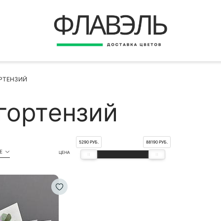
ВЕРНУТЬСЯ
ДОСТАВКА
Быстрая покупка
ОРТЕНЗИЙ
ОПЛАТА
ИНСТРУКЦИЯ
гортензий
КОНТАКТЫ
КОНТАКТНЫЕ ДАННЫЕ
5290 РУБ.
88190 РУБ.
Е
ЦЕНА
БЫСТРАЯ ПОКУПКА