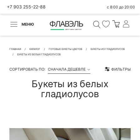
+7 903 255-22-88
с 8:00 до 20:00
МЕНЮ
ВЕРНУТЬСЯ
✕
Быстрая покупка
ГЛАВНАЯ
КАТАЛОГ
ГОТОВЫЕ БУКЕТЫ ЦВЕТОВ
БУКЕТЫ ИЗ ГЛАДИОЛУСОВ
БУКЕТЫ ИЗ БЕЛЫХ ГЛАДИОЛУСОВ
СОРТИРОВАТЬ ПО:
СНАЧАЛА ДЕШЕВЛЕ
ФИЛЬТРЫ
Букеты из белых
КОНТАКТНЫЕ ДАННЫЕ
гладиолусов
БЫСТРАЯ ПОКУПКА